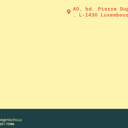
40, bd. Pierre Du
. L-1430 Luxembou
OR@YOUTH.LU
 247-75986