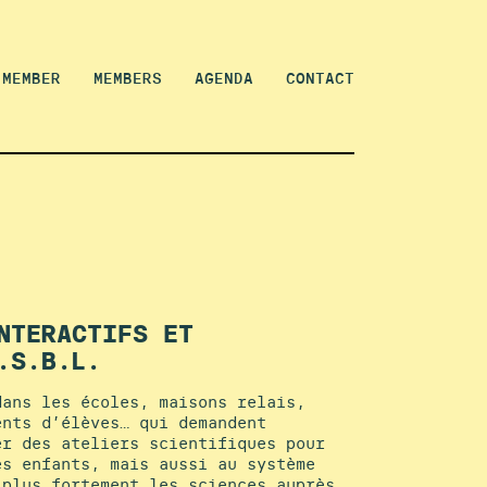
 MEMBER
MEMBERS
AGENDA
CONTACT
NTERACTIFS ET
.S.B.L.
dans les écoles, maisons relais,
ents d’élèves… qui demandent
er des ateliers scientifiques pour
es enfants, mais aussi au système
 plus fortement les sciences auprès