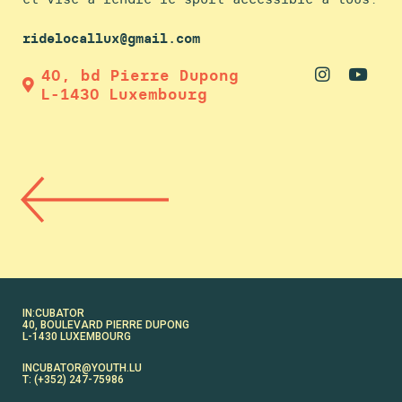
ridelocallux@gmail.com
40, bd Pierre Dupong
L-1430 Luxembourg
IN:CUBATOR
40, BOULEVARD PIERRE DUPONG
L-1430 LUXEMBOURG
INCUBATOR@YOUTH.LU
T: (+352) 247-75986